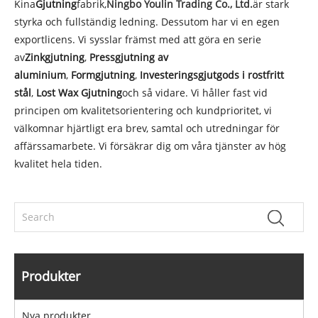
Kina
Gjutning
fabrik,
Ningbo Youlin Trading Co.
, Ltd.
är stark
styrka och fullständig ledning. Dessutom har vi en egen
exportlicens. Vi sysslar främst med att göra en serie
av
Zinkgjutning
,
Pressgjutning av
aluminium
,
Formgjutning
,
Investeringsgjutgods i rostfritt
stål
,
Lost Wax Gjutning
och så vidare. Vi håller fast vid
principen om kvalitetsorientering och kundprioritet, vi
välkomnar hjärtligt era brev, samtal och utredningar för
affärssamarbete. Vi försäkrar dig om våra tjänster av hög
kvalitet hela tiden.
Produkter
Nya produkter