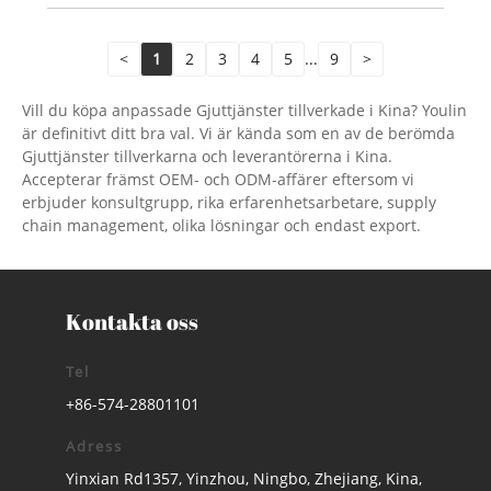
<
1
2
3
4
5
...
9
>
Vill du köpa anpassade Gjuttjänster tillverkade i Kina? Youlin
är definitivt ditt bra val. Vi är kända som en av de berömda
Gjuttjänster tillverkarna och leverantörerna i Kina.
Accepterar främst OEM- och ODM-affärer eftersom vi
erbjuder konsultgrupp, rika erfarenhetsarbetare, supply
chain management, olika lösningar och endast export.
Kontakta oss
Tel
+86-574-28801101
Adress
Yinxian Rd1357, Yinzhou, Ningbo, Zhejiang, Kina,