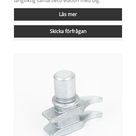
långsiktig samarbetsrelation med dig.
Läs mer
Skicka förfrågan